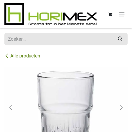
Overslaan naar inhoud
Alle producten