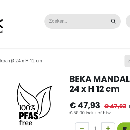
ox maatwerk
Over ons
FAQ
Contact
kpan Ø 24 x H 12 cm
BEKA MANDALA
24 x H 12 cm
€
47,93
€
47,93
€
58,00
Inclusief btw