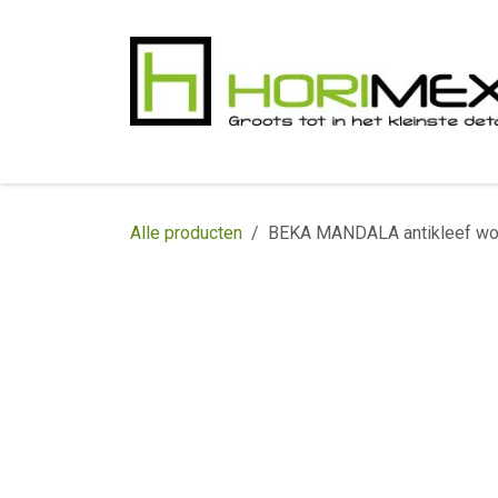
Overslaan naar inhoud
​Home
Productgamma
Realisaties
In
Alle producten
BEKA MANDALA antikleef wo