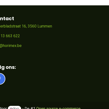
ntact
verbladstraat 16, 3560 Lummen
 13 663 622
o@horimex.be
lg ons:
door
- De #1
Open source e-commerce