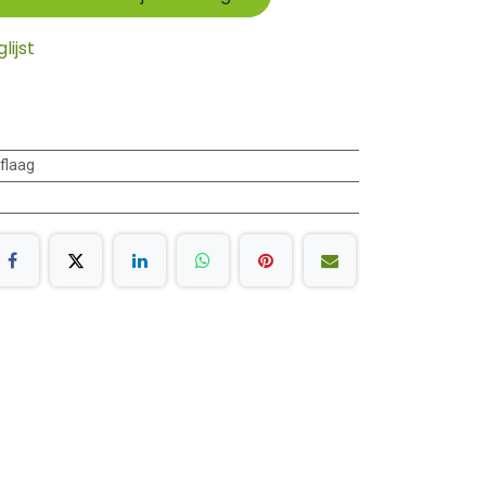
ijst
flaag