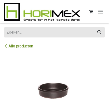
Overslaan naar inhoud
Alle producten