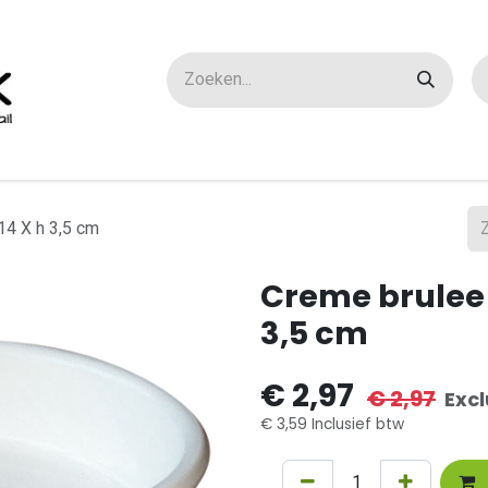
ox maatwerk
Over ons
FAQ
Contact
14 X h 3,5 cm
Creme brulee s
3,5 cm
€
2,97
€
2,97
Excl
€
3,59
Inclusief btw