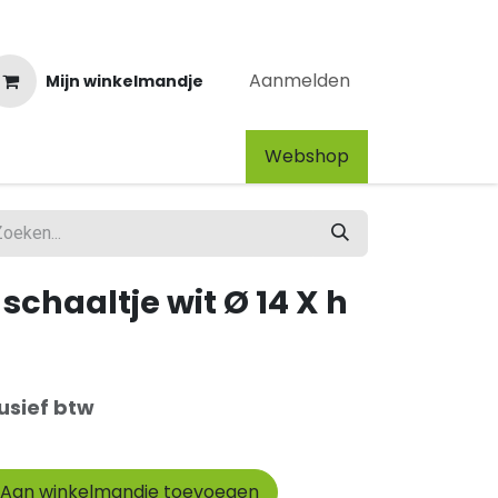
Aanmelden
Mijn winkelmandje
Webshop​
chaaltje wit Ø 14 X h
usief btw
Aan winkelmandje toevoegen