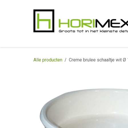
Overslaan naar inhoud
​Home
Productgamma
Realisaties
In
Alle producten
Creme brulee schaaltje wit Ø 