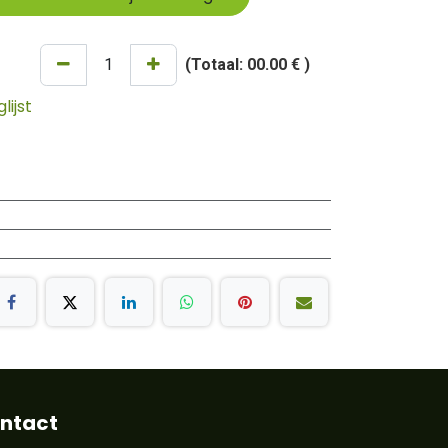
(Totaal:
00.00 €
)
ijst
ntact