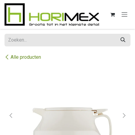
Overslaan naar inhoud
Alle producten